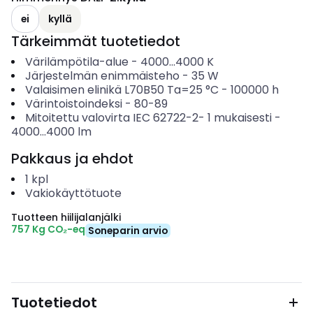
ei
kyllä
Tärkeimmät tuotetiedot
Värilämpötila-alue
-
4000...4000
K
Järjestelmän enimmäisteho
-
35
W
Valaisimen elinikä L70B50 Ta=25 °C
-
100000
h
Värintoistoindeksi
-
80-89
Mitoitettu valovirta IEC 62722-2- 1 mukaisesti
-
4000...4000
lm
Pakkaus ja ehdot
1
kpl
Vakiokäyttötuote
Tuotteen hiilijalanjälki
757 Kg CO₂-eq
Soneparin arvio
Tuotetiedot