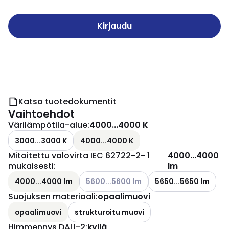
Kirjaudu
Katso tuotedokumentit
Vaihtoehdot
Värilämpötila-alue
:
4000...4000 K
3000...3000 K
4000...4000 K
Mitoitettu valovirta IEC 62722-2- 1
4000...4000
mukaisesti
:
lm
Katso käytettävissä olevat vaihtoehdot
4000...4000 lm
5600...5600 lm
5650...5650 lm
Suojuksen materiaali
:
opaalimuovi
opaalimuovi
strukturoitu muovi
Himmennys DALI-2
:
kyllä