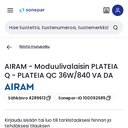
Siirry
Siirry
navigointiin
sisältöön
Haku
Näytä murupolku
AIRAM - Moduulivalaisin PLATEIA
Q - PLATEIA QC 36W/840 VA DA
Kopioi
Kopioi
Sähkönro 4289613
Sonepar-ID 100092685
Kirjaudu sisään tai luo tili tarkistaaksesi hinnan ja
tehdäksesi tilauksen