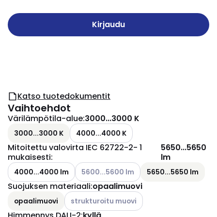
Kirjaudu
Katso tuotedokumentit
Vaihtoehdot
Värilämpötila-alue
:
3000...3000 K
3000...3000 K
4000...4000 K
Mitoitettu valovirta IEC 62722-2- 1
5650...5650
mukaisesti
:
lm
Katso käytettävissä olevat vaihtoehdot
4000...4000 lm
5600...5600 lm
5650...5650 lm
Suojuksen materiaali
:
opaalimuovi
Katso käytettävissä olevat vaihtoehdot
opaalimuovi
strukturoitu muovi
Himmennys DALI-2
:
kyllä