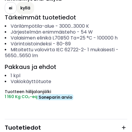
ei
kyllä
Tärkeimmät tuotetiedot
Värilämpötila-alue
-
3000...3000
K
Järjestelmän enimmäisteho
-
54
W
Valaisimen elinikä L70B50 Ta=25 °C
-
100000
h
Värintoistoindeksi
-
80-89
Mitoitettu valovirta IEC 62722-2- 1 mukaisesti
-
5650...5650
lm
Pakkaus ja ehdot
1
kpl
Vakiokäyttötuote
Tuotteen hiilijalanjälki
1 160 Kg CO₂-eq
Soneparin arvio
Tuotetiedot