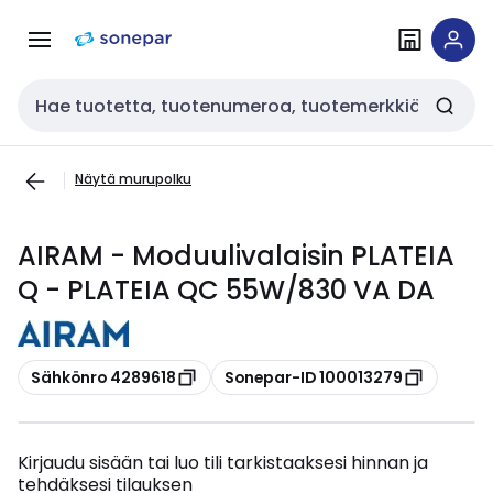
Siirry
Siirry
navigointiin
sisältöön
Haku
Näytä murupolku
AIRAM - Moduulivalaisin PLATEIA
Q - PLATEIA QC 55W/830 VA DA
Kopioi
Kopioi
Sähkönro 4289618
Sonepar-ID 100013279
Kirjaudu sisään tai luo tili tarkistaaksesi hinnan ja
tehdäksesi tilauksen