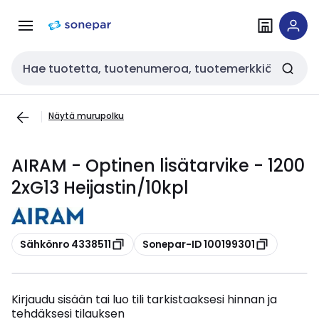
Siirry
Siirry
navigointiin
sisältöön
Haku
Näytä murupolku
AIRAM - Optinen lisätarvike - 1200
2xG13 Heijastin/10kpl
Kopioi
Kopioi
Sähkönro 4338511
Sonepar-ID 100199301
Kirjaudu sisään tai luo tili tarkistaaksesi hinnan ja
tehdäksesi tilauksen