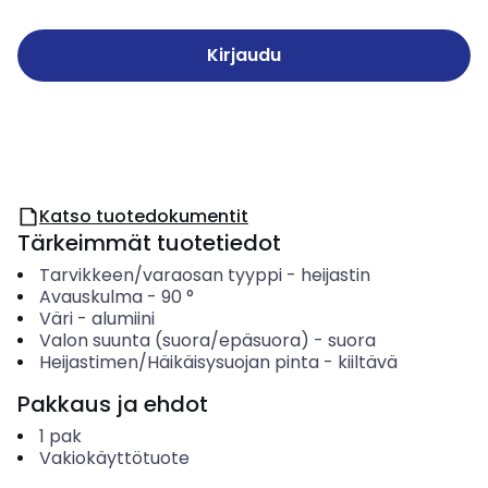
Kirjaudu
Katso tuotedokumentit
Tärkeimmät tuotetiedot
Tarvikkeen/varaosan tyyppi
-
heijastin
Avauskulma
-
90
°
Väri
-
alumiini
Valon suunta (suora/epäsuora)
-
suora
Heijastimen/Häikäisysuojan pinta
-
kiiltävä
Pakkaus ja ehdot
1
pak
Vakiokäyttötuote