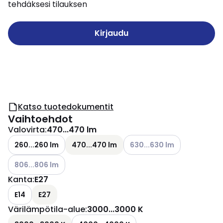
tehdäksesi tilauksen
Kirjaudu
Katso tuotedokumentit
Vaihtoehdot
Valovirta
:
470...470 lm
Katso käytettävissä olevat 
260...260 lm
470...470 lm
630...630 lm
Katso käytettävissä olevat vaihtoehdot
806...806 lm
Kanta
:
E27
E14
E27
Värilämpötila-alue
:
3000...3000 K