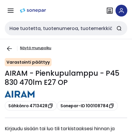
Siirry
Siirry
navigointiin
sisältöön
Haku
Näytä murupolku
Varastointi päättyy
AIRAM - Pienkupulamppu - P45
830 470lm E27 OP
Kopioi
Kopioi
Sähkönro 4713428
Sonepar-ID 100108784
Kirjaudu sisään tai luo tili tarkistaaksesi hinnan ja