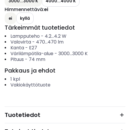
3000...3000 K
4000...4000 K
Himmennettävä
:
ei
ei
kyllä
Tärkeimmät tuotetiedot
Lampputeho
-
4.2...4.2
W
Valovirta
-
470...470
lm
Kanta
-
E27
Värilämpötila-alue
-
3000...3000
K
Pituus
-
74
mm
Pakkaus ja ehdot
1
kpl
Vakiokäyttötuote
Tuotetiedot