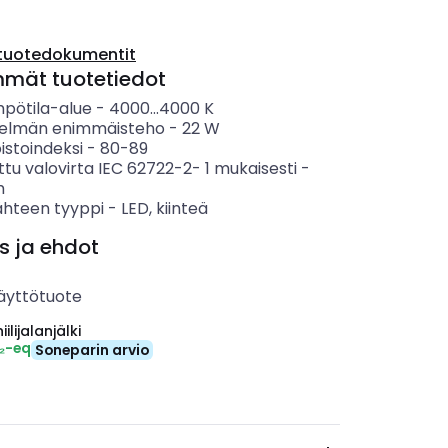
tuotedokumentit
mmät tuotetiedot
mpötila-alue
-
4000...4000
K
telmän enimmäisteho
-
22
W
istoindeksi
-
80-89
ttu valovirta IEC 62722-2- 1 mukaisesti
-
m
ähteen tyyppi
-
LED, kiinteä
s ja ehdot
äyttötuote
ilijalanjälki
₂-eq
Soneparin arvio