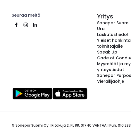
Seuraa meitä
Yritys
Sonepar Suomi
Ura
Laskutustiedot
Yleiset hankint
toimittajalle
Speak Up
Code of Condu
Myymälät ja my
yhteystiedot
Sonepar Purpo
Vierailijaohje
© Sonepar Suomi Oy | Ritakuja 2, PL 88, 01740 VANTAA | Puh. 010 283