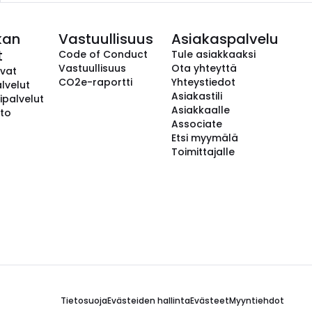
kan
Vastuullisuus
Asiakaspalvelu
t
Code of Conduct
Tule asiakkaaksi
Vastuullisuus
Ota yhteyttä
avat
CO2e-raportti
Yhteystiedot
lvelut
Asiakastili
ipalvelut
Asiakkaalle
to
Associate
Etsi myymälä
Toimittajalle
Tietosuoja
Evästeiden hallinta
Evästeet
Myyntiehdot