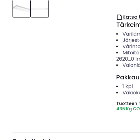
Katso 
Tärkei
Värilä
Järjes
Värinto
Mitoite
2620...0
l
Valonl
Pakkau
1
kpl
Vakiok
Tuotteen hi
436 Kg CO