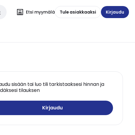
Etsi myymälä
Tule asiakkaaksi
Kirjaudu
jaudu sisään tai luo tili tarkistaaksesi hinnan ja
däksesi tilauksen
Kirjaudu