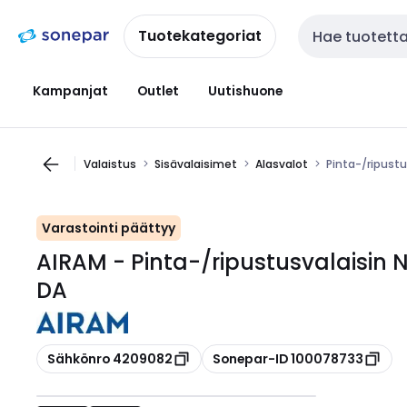
Siirry
Siirry
navigointiin
sisältöön
Tuotekategoriat
Haku
Kampanjat
Outlet
Uutishuone
Valaistus
Sisävalaisimet
Alasvalot
Pinta-/ripust
Varastointi päättyy
AIRAM - Pinta-/ripustusvalaisin
DA
Kopioi
Kopioi
Sähkönro 4209082
Sonepar-ID 100078733