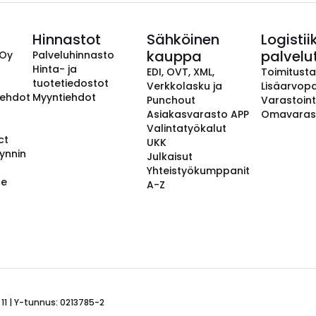
Hinnastot
Sähköinen
Logistii
kauppa
palvelu
 Oy
Palveluhinnasto
Hinta- ja
EDI, OVT, XML,
Toimitust
tuotetiedostot
Verkkolasku ja
Lisäarvopa
aehdot
Myyntiehdot
Punchout
Varastoint
Asiakasvarasto APP
Omavaras
Valintatyökalut
ct
UKK
ynnin
Julkaisut
Yhteistyökumppanit
se
A-Z
 11 | Y-tunnus: 0213785-2