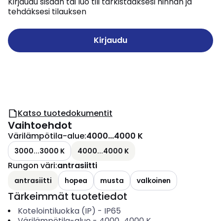
Kirjaudu sisään tai luo tili tarkistaaksesi hinnan ja
tehdäksesi tilauksen
Kirjaudu
Katso tuotedokumentit
Vaihtoehdot
Värilämpötila-alue
:
4000...4000 K
3000...3000 K
4000...4000 K
Rungon väri
:
antrasiitti
antrasiitti
hopea
musta
valkoinen
Tärkeimmät tuotetiedot
Kotelointiluokka (IP)
-
IP65
Värilämpötila-alue
-
4000...4000
K