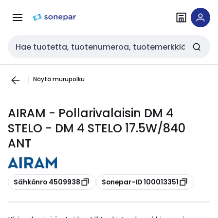
Siirry
Siirry
navigointiin
sisältöön
Haku
Näytä murupolku
AIRAM - Pollarivalaisin DM 4
STELO - DM 4 STELO 17.5W/840
ANT
Kopioi
Kopioi
Sähkönro 4509938
Sonepar-ID 100013351