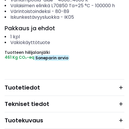
Valaisimen elinikä L70B50 Ta=25 °C
-
100000
h
Värintoistoindeksi
-
80-89
Iskunkestävyysluokka
-
IK05
Pakkaus ja ehdot
1
kpl
Vakiokäyttötuote
Tuotteen hiilijalanjälki
461 Kg CO₂-eq
Soneparin arvio
Tuotetiedot
Tekniset tiedot
Tuotekuvaus