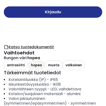
Kirjaudu
Katso tuotedokumentit
Vaihtoehdot
Rungon väri
:
hopea
antrasiitti
hopea
musta
valkoinen
Tärkeimmät tuotetiedot
Kotelointiluokka (IP)
-
IP65
Iskunkestävyysluokka
-
IK08
Valonlähteen tyyppi
-
LED, vaihdettava
Kotelon/suojuksen materiaali
-
alumiini
Valon jakautuminen
(symmetrinen/epäsymmetrinen)
-
symmetrinen