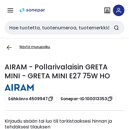
Siirry
Siirry
navigointiin
sisältöön
Haku
Näytä murupolku
AIRAM - Pollarivalaisin GRETA
MINI - GRETA MINI E27 75W HO
Kopioi
Kopioi
Sähkönro 4509947
Sonepar-ID 100013353
Kirjaudu sisään tai luo tili tarkistaaksesi hinnan ja
tehdäksesi tilauksen