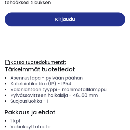
tehdäksesi tilauksen
Kirjaudu
Katso tuotedokumentit
Tärkeimmät tuotetiedot
Asennustapa
-
pylvään päähän
Kotelointiluokka (IP)
-
IP54
Valonlähteen tyyppi
-
monimetallilamppu
Pylvässovitteen halkaisija
-
48...60
mm
Suojausluokka
-
I
Pakkaus ja ehdot
1
kpl
Vakiokäyttötuote