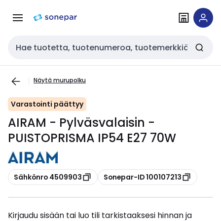
Siirry
Siirry
navigointiin
sisältöön
Haku
Näytä murupolku
Varastointi päättyy
AIRAM - Pylväsvalaisin -
PUISTOPRISMA IP54 E27 70W
Kopioi
Kopioi
Sähkönro 4509903
Sonepar-ID 100107213
Kirjaudu sisään tai luo tili tarkistaaksesi hinnan ja