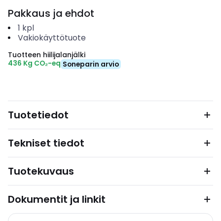
Pakkaus ja ehdot
1
kpl
Vakiokäyttötuote
Tuotteen hiilijalanjälki
436 Kg CO₂-eq
Soneparin arvio
Tuotetiedot
Tekniset tiedot
Tuotekuvaus
Dokumentit ja linkit