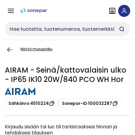
Siirry
Siirry
navigointiin
sisältöön
Haku
Näytä murupolku
AIRAM - Seinä/kattovalaisin ulko
- IP65 IK10 20W/840 PCO WH Hor
Kopioi
Kopioi
Sähkönro 4510224
Sonepar-ID 100032287
Kirjaudu sisään tai luo tili tarkistaaksesi hinnan ja
tehdäksesi tilauksen