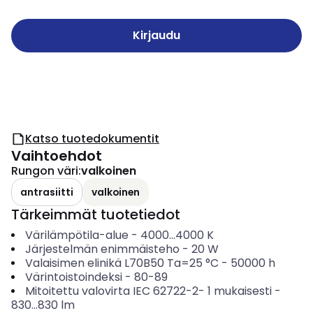
Kirjaudu
Katso tuotedokumentit
Vaihtoehdot
Rungon väri
:
valkoinen
antrasiitti
valkoinen
Tärkeimmät tuotetiedot
Värilämpötila-alue
-
4000...4000
K
Järjestelmän enimmäisteho
-
20
W
Valaisimen elinikä L70B50 Ta=25 °C
-
50000
h
Värintoistoindeksi
-
80-89
Mitoitettu valovirta IEC 62722-2- 1 mukaisesti
-
830...830
lm