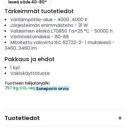
leveä säde 40-80°
Tärkeimmät tuotetiedot
Värilämpötila-alue
-
4000...4000
K
Järjestelmän enimmäisteho
-
31
W
Valaisimen elinikä L70B50 Ta=25 °C
-
50000
h
Värintoistoindeksi
-
80-89
Mitoitettu valovirta IEC 62722-2- 1 mukaisesti
-
3460...3460
lm
Pakkaus ja ehdot
1
kpl
Vakiokäyttötuote
Tuotteen hiilijalanjälki
757 Kg CO₂-eq
Soneparin arvio
Tuotetiedot