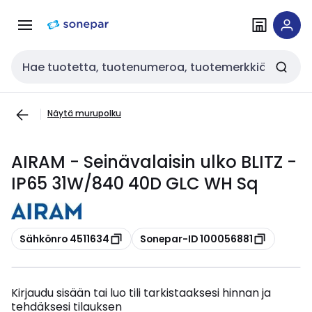
Siirry
Siirry
navigointiin
sisältöön
Haku
Näytä murupolku
AIRAM - Seinävalaisin ulko BLITZ -
IP65 31W/840 40D GLC WH Sq
Kopioi
Kopioi
Sähkönro 4511634
Sonepar-ID 100056881
Kirjaudu sisään tai luo tili tarkistaaksesi hinnan ja
tehdäksesi tilauksen