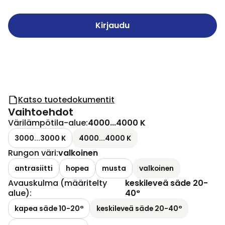
Kirjaudu
Katso tuotedokumentit
Vaihtoehdot
Värilämpötila-alue
:
4000...4000 K
3000...3000 K
4000...4000 K
Rungon väri
:
valkoinen
antrasiitti
hopea
musta
valkoinen
Avauskulma (määritelty
keskileveä säde 20-
alue)
:
40°
kapea säde 10-20°
keskileveä säde 20-40°