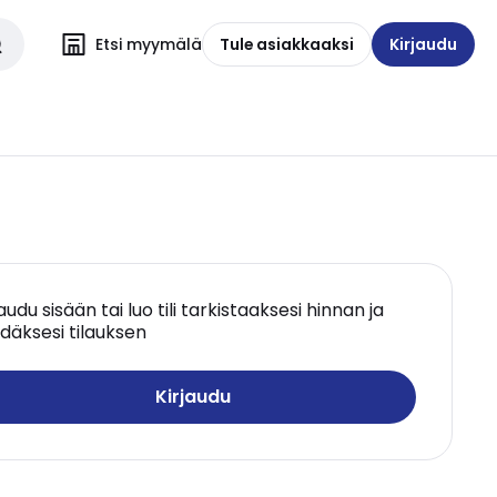
Etsi myymälä
Tule asiakkaaksi
Kirjaudu
jaudu sisään tai luo tili tarkistaaksesi hinnan ja
däksesi tilauksen
Kirjaudu