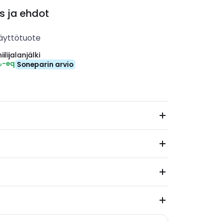
s ja ehdot
äyttötuote
ilijalanjälki
₂-eq
Soneparin arvio