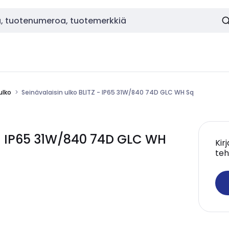
ulko
Seinävalaisin ulko BLITZ - IP65 31W/840 74D GLC WH Sq
 - IP65 31W/840 74D GLC WH
Kir
teh