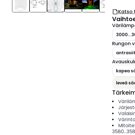
Katso 
Vaihto
Värilämp
3000...3
Rungon v
antrasiit
Avauskul
kapea s
leveä s
Tärkei
Värilä
Järjes
Valais
Värinto
Mitoite
3580...35