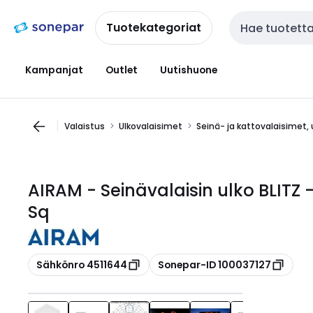
Siirry
Siirry
navigointiin
sisältöön
Tuotekategoriat
Haku
Kampanjat
Outlet
Uutishuone
Valaistus
Ulkovalaisimet
Seinä- ja kattovalaisimet, 
AIRAM - Seinävalaisin ulko BLITZ
Sq
Kopioi
Kopioi
Sähkönro 4511644
Sonepar-ID 100037127