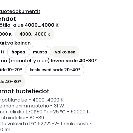
tuotedokumentit
ehdot
ötila-alue
:
4000...4000 K
000 K
4000...4000 K
äri
:
valkoinen
ti
hopea
musta
valkoinen
ma (määritelty alue)
:
leveä säde 40-80°
äde 10-20°
keskileveä säde 20-40°
äde 40-80°
mmät tuotetiedot
mpötila-alue
-
4000...4000
K
telmän enimmäisteho
-
31
W
imen elinikä L70B50 Ta=25 °C
-
50000
h
istoindeksi
-
80-89
ttu valovirta IEC 62722-2- 1 mukaisesti
-
80
lm