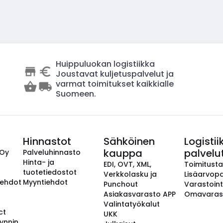
Huippuluokan logistiikka
Joustavat kuljetuspalvelut ja
varmat toimitukset kaikkialle
Suomeen.
Hinnastot
Sähköinen
Logistii
kauppa
palvelu
 Oy
Palveluhinnasto
Hinta- ja
EDI, OVT, XML,
Toimitust
tuotetiedostot
Verkkolasku ja
Lisäarvopa
aehdot
Myyntiehdot
Punchout
Varastoint
Asiakasvarasto APP
Omavaras
Valintatyökalut
ct
UKK
ynnin