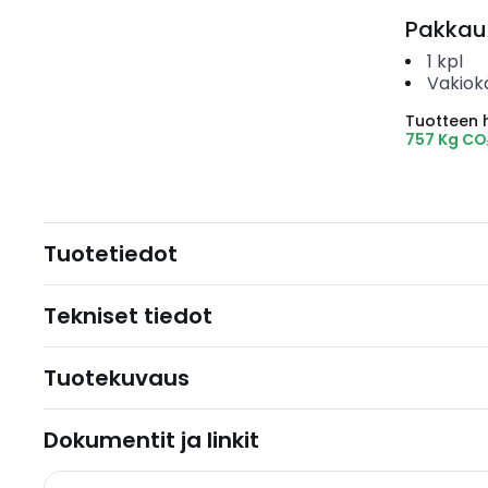
Pakkau
1
kpl
Vakiok
Tuotteen hi
757 Kg CO
Tuotetiedot
Tekniset tiedot
Tuotekuvaus
Dokumentit ja linkit