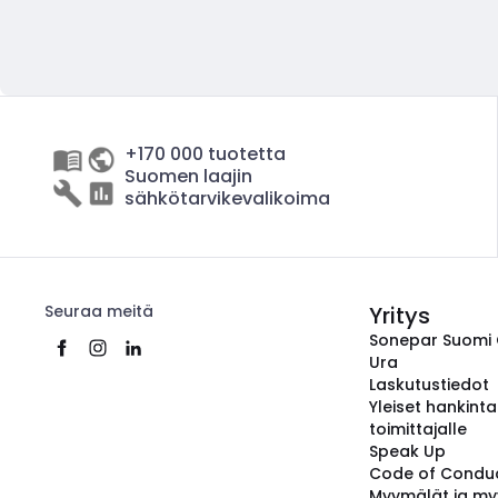
+170 000 tuotetta
Suomen laajin
sähkötarvikevalikoima
Seuraa meitä
Yritys
Sonepar Suomi
Ura
Laskutustiedot
Yleiset hankint
toimittajalle
Speak Up
Code of Condu
Myymälät ja my