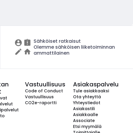
Sähköiset ratkaisut
Olemme sähköisen liiketoiminnan
ammattilainen
kan
Vastuullisuus
Asiakaspalvelu
t
Code of Conduct
Tule asiakkaaksi
Vastuullisuus
Ota yhteyttä
avat
CO2e-raportti
Yhteystiedot
lvelut
Asiakastili
ipalvelut
Asiakkaalle
to
Associate
Etsi myymälä
Toimittajalle