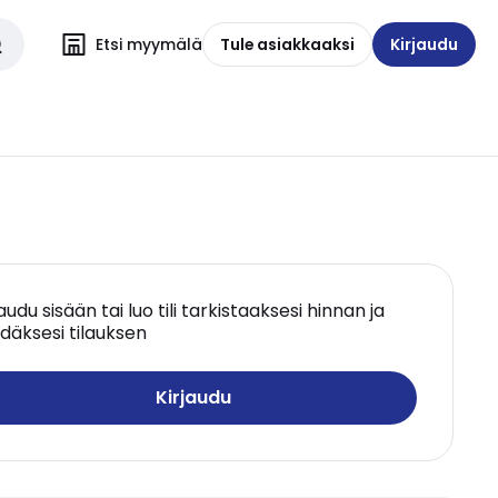
Etsi myymälä
Tule asiakkaaksi
Kirjaudu
jaudu sisään tai luo tili tarkistaaksesi hinnan ja
däksesi tilauksen
Kirjaudu