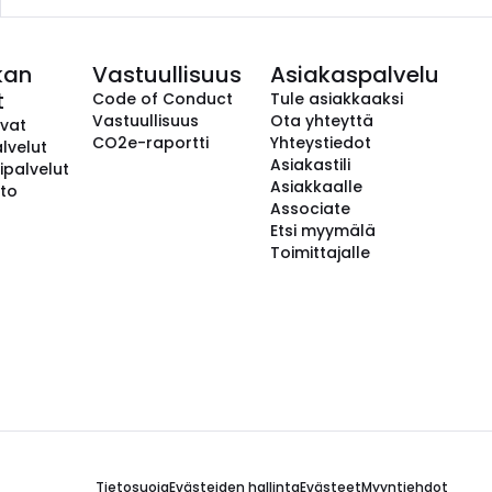
kan
Vastuullisuus
Asiakaspalvelu
t
Code of Conduct
Tule asiakkaaksi
Vastuullisuus
Ota yhteyttä
avat
CO2e-raportti
Yhteystiedot
lvelut
Asiakastili
ipalvelut
Asiakkaalle
to
Associate
Etsi myymälä
Toimittajalle
Tietosuoja
Evästeiden hallinta
Evästeet
Myyntiehdot