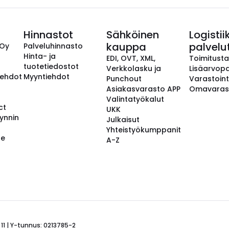
Hinnastot
Sähköinen
Logistii
kauppa
palvelu
 Oy
Palveluhinnasto
Hinta- ja
EDI, OVT, XML,
Toimitust
tuotetiedostot
Verkkolasku ja
Lisäarvopa
aehdot
Myyntiehdot
Punchout
Varastoint
Asiakasvarasto APP
Omavaras
Valintatyökalut
ct
UKK
ynnin
Julkaisut
Yhteistyökumppanit
se
A-Z
 11 | Y-tunnus: 0213785-2