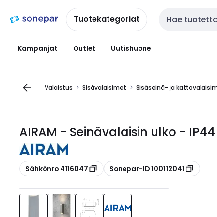
Siirry
Siirry
navigointiin
sisältöön
Tuotekategoriat
Haku
Kampanjat
Outlet
Uutishuone
Valaistus
Sisävalaisimet
Sisäseinä- ja kattovalaisi
AIRAM - Seinävalaisin ulko - IP4
Kopioi
Kopioi
Sähkönro 4116047
Sonepar-ID 100112041