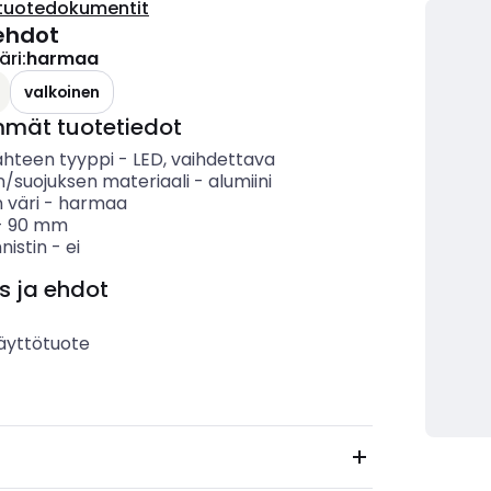
tuotedokumentit
ehdot
äri
:
harmaa
valkoinen
mmät tuotetiedot
ähteen tyyppi
-
LED, vaihdettava
n/suojuksen materiaali
-
alumiini
 väri
-
harmaa
-
90
mm
nnistin
-
ei
s ja ehdot
äyttötuote