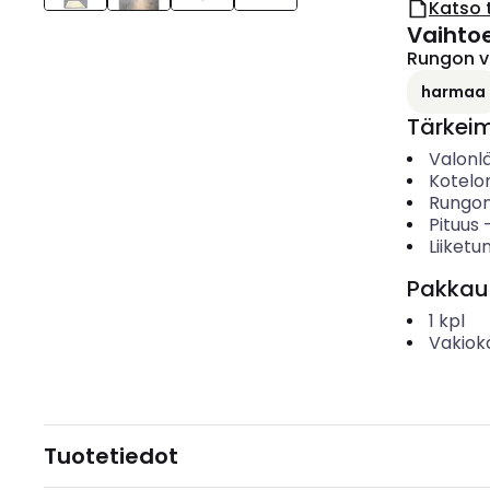
Katso 
Vaihto
Rungon v
harmaa
Tärkei
Valonl
Kotelo
Rungon
Pituus
Liiketu
Pakkau
1
kpl
Vakiok
Tuotetiedot