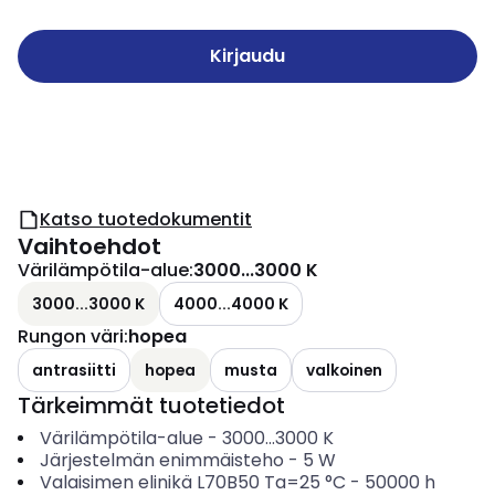
Kirjaudu
Katso tuotedokumentit
Vaihtoehdot
Värilämpötila-alue
:
3000...3000 K
3000...3000 K
4000...4000 K
Rungon väri
:
hopea
antrasiitti
hopea
musta
valkoinen
Tärkeimmät tuotetiedot
Värilämpötila-alue
-
3000...3000
K
Järjestelmän enimmäisteho
-
5
W
Valaisimen elinikä L70B50 Ta=25 °C
-
50000
h