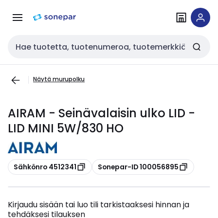
Siirry
Siirry
navigointiin
sisältöön
Haku
Näytä murupolku
AIRAM - Seinävalaisin ulko LID -
LID MINI 5W/830 HO
Kopioi
Kopioi
Sähkönro 4512341
Sonepar-ID 100056895
Kirjaudu sisään tai luo tili tarkistaaksesi hinnan ja
tehdäksesi tilauksen