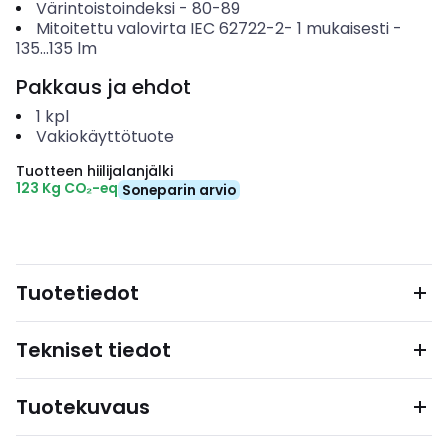
Värintoistoindeksi
-
80-89
Mitoitettu valovirta IEC 62722-2- 1 mukaisesti
-
135...135
lm
Pakkaus ja ehdot
1
kpl
Vakiokäyttötuote
Tuotteen hiilijalanjälki
123 Kg CO₂-eq
Soneparin arvio
Tuotetiedot
Tekniset tiedot
Tuotekuvaus