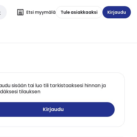
Etsi myymälä
Tule asiakkaaksi
Kirjaudu
jaudu sisään tai luo tili tarkistaaksesi hinnan ja
däksesi tilauksen
Kirjaudu