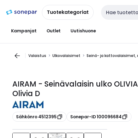
Siirry
Siirry
navigointiin
sisältöön
Tuotekategoriat
Haku
Kampanjat
Outlet
Uutishuone
Valaistus
Ulkovalaisimet
Seinä- ja kattovalaisimet, 
AIRAM - Seinävalaisin ulko OLIVI
Olivia D
Kopioi
Kopioi
Sähkönro 4512395
Sonepar-ID 100096684