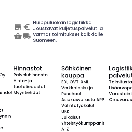
Huippuluokan logistiikka
Joustavat kuljetuspalvelut ja
varmat toimitukset kaikkialle
Suomeen.
Hinnastot
Sähköinen
Logistii
kauppa
palvelu
 Oy
Palveluhinnasto
Hinta- ja
EDI, OVT, XML,
Toimitust
tuotetiedostot
Verkkolasku ja
Lisäarvopa
aehdot
Myyntiehdot
Punchout
Varastoint
Asiakasvarasto APP
Omavaras
Valintatyökalut
ct
UKK
ynnin
Julkaisut
Yhteistyökumppanit
se
A-Z