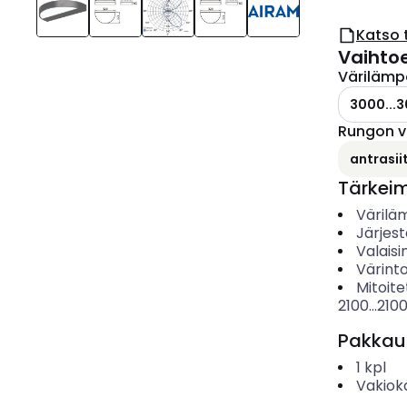
Katso 
Vaihto
Värilämp
3000...3
Rungon v
antrasiit
Tärkei
Värilä
Järjes
Valais
Värinto
Mitoite
2100...210
Pakkau
1
kpl
Vakiok