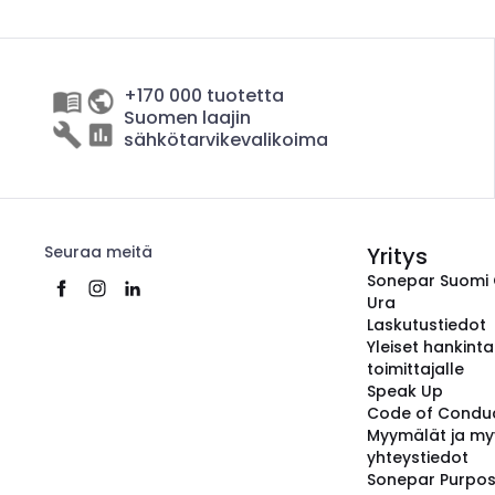
+170 000 tuotetta
Suomen laajin
sähkötarvikevalikoima
Seuraa meitä
Yritys
Sonepar Suomi
Ura
Laskutustiedot
Yleiset hankint
toimittajalle
Speak Up
Code of Condu
Myymälät ja my
yhteystiedot
Sonepar Purpo