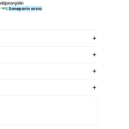
ilijalanjälki
₂-eq
Soneparin arvio