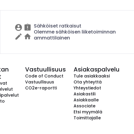
Sähköiset ratkaisut
Olemme sähköisen liiketoiminnan
ammattilainen
kan
Vastuullisuus
Asiakaspalvelu
t
Code of Conduct
Tule asiakkaaksi
Vastuullisuus
Ota yhteyttä
avat
CO2e-raportti
Yhteystiedot
lvelut
Asiakastili
ipalvelut
Asiakkaalle
to
Associate
Etsi myymälä
Toimittajalle