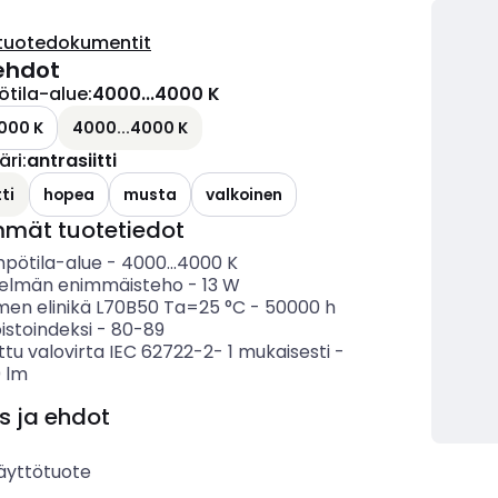
tuotedokumentit
ehdot
ötila-alue
:
4000...4000 K
000 K
4000...4000 K
äri
:
antrasiitti
ti
hopea
musta
valkoinen
mmät tuotetiedot
mpötila-alue
-
4000...4000
K
telmän enimmäisteho
-
13
W
imen elinikä L70B50 Ta=25 °C
-
50000
h
istoindeksi
-
80-89
ttu valovirta IEC 62722-2- 1 mukaisesti
-
0
lm
s ja ehdot
äyttötuote