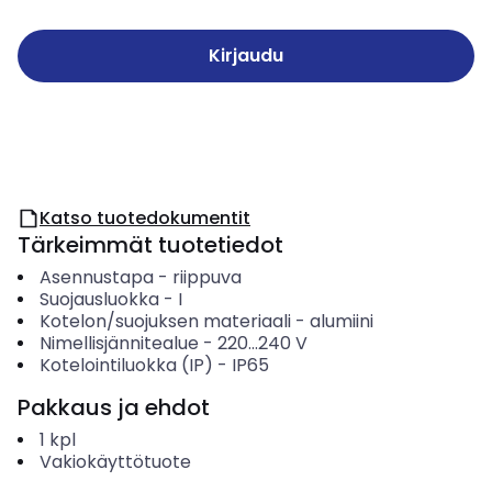
Kirjaudu
Katso tuotedokumentit
Tärkeimmät tuotetiedot
Asennustapa
-
riippuva
Suojausluokka
-
I
Kotelon/suojuksen materiaali
-
alumiini
Nimellisjännitealue
-
220...240
V
Kotelointiluokka (IP)
-
IP65
Pakkaus ja ehdot
1
kpl
Vakiokäyttötuote