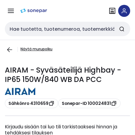
Siirry
Siirry
navigointiin
sisältöön
Haku
Näytä murupolku
AIRAM - Syväsäteilijä Highbay -
IP65 150W/840 WB DA PCC
Kopioi
Kopioi
Sähkönro 4310659
Sonepar-ID 100024831
Kirjaudu sisään tai luo tili tarkistaaksesi hinnan ja
tehdäksesi tilauksen