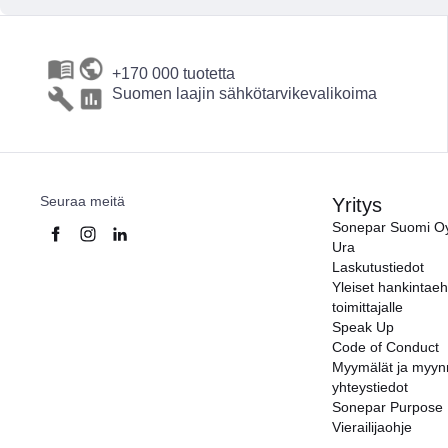
+170 000 tuotetta
Suomen laajin sähkötarvikevalikoima
Seuraa meitä
Yritys
Sonepar Suomi O
Ura
Laskutustiedot
Yleiset hankintae
toimittajalle
Speak Up
Code of Conduct
Myymälät ja myyn
yhteystiedot
Sonepar Purpose
Vierailijaohje