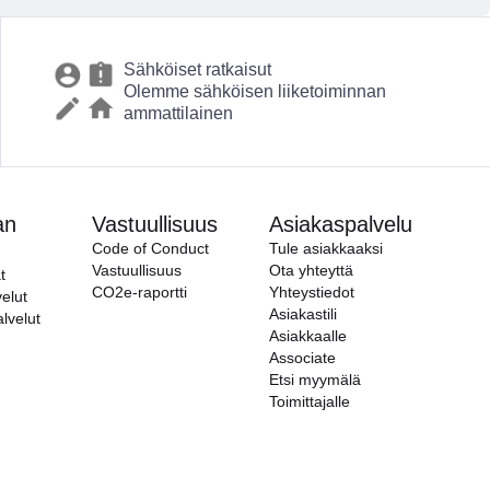
Sähköiset ratkaisut
Olemme sähköisen liiketoiminnan
ammattilainen
an
Vastuullisuus
Asiakaspalvelu
Code of Conduct
Tule asiakkaaksi
Vastuullisuus
Ota yhteyttä
t
CO2e-raportti
Yhteystiedot
elut
Asiakastili
alvelut
Asiakkaalle
Associate
Etsi myymälä
Toimittajalle