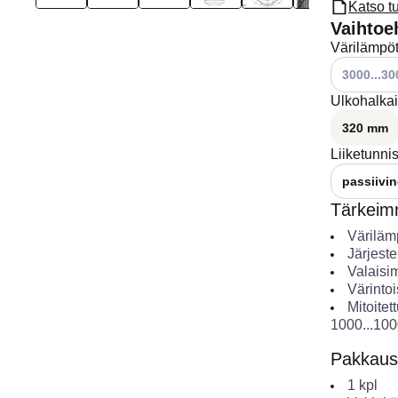
Katso t
Vaihtoe
Värilämpöt
Katso käyte
3000...30
Ulkohalkai
320 mm
Liiketunni
passiivi
Tärkeimm
Väriläm
Järjest
Valaisi
Värintoi
Mitoitet
1000...10
Pakkaus
1
kpl