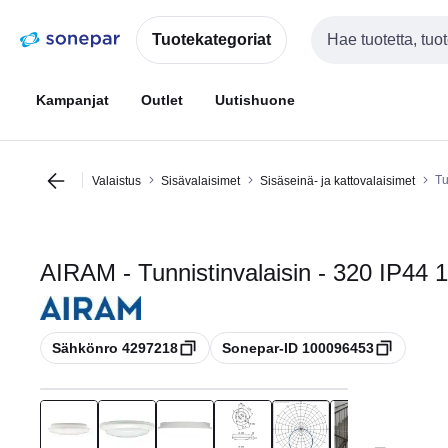
Siirry
Siirry
navigointiin
sisältöön
Tuotekategoriat
Haku
Kampanjat
Outlet
Uutishuone
Tu
Valaistus
Sisävalaisimet
Sisäseinä- ja kattovalaisimet
AIRAM - Tunnistinvalaisin - 320 IP4
Kopioi
Kopioi
Sähkönro 4297218
Sonepar-ID 100096453