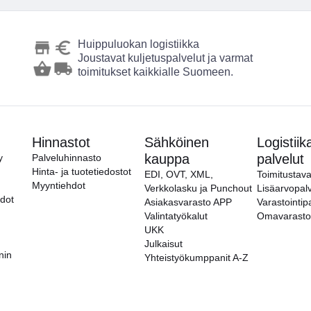
Huippuluokan logistiikka
Joustavat kuljetuspalvelut ja varmat
toimitukset kaikkialle Suomeen.
Hinnastot
Sähköinen
Logistiik
kauppa
palvelut
y
Palveluhinnasto
Hinta- ja tuotetiedostot
EDI, OVT, XML,
Toimitustava
Myyntiehdot
Verkkolasku ja Punchout
Lisäarvopalv
hdot
Asiakasvarasto APP
Varastointip
Valintatyökalut
Omavarasto
UKK
Julkaisut
nin
Yhteistyökumppanit A-Z