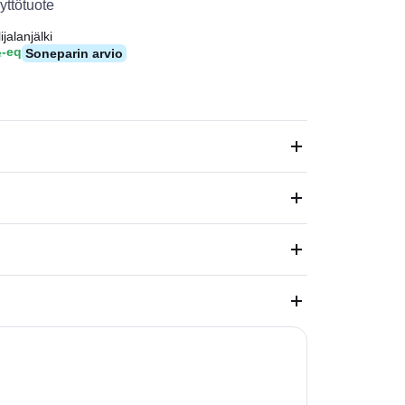
yttötuote
ijalanjälki
₂-eq
Soneparin arvio