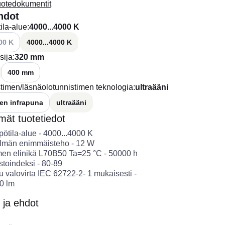
uotedokumentit
hdot
ila-alue
:
4000...4000 K
ttävissä olevat vaihtoehdot
00 K
4000...4000 K
sija
:
320 mm
400 mm
stimen/läsnäolotunnistimen teknologia
:
ultraääni
nen infrapuna
ultraääni
ät tuotetiedot
pötila-alue
-
4000...4000
K
elmän enimmäisteho
-
12
W
men elinikä L70B50 Ta=25 °C
-
50000
h
stoindeksi
-
80-89
tu valovirta IEC 62722-2- 1 mukaisesti
-
00
lm
 ja ehdot