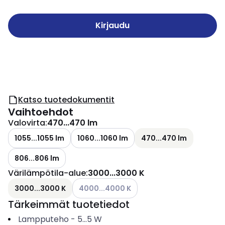
Kirjaudu
Katso tuotedokumentit
Vaihtoehdot
Valovirta
:
470...470 lm
1055...1055 lm
1060...1060 lm
470...470 lm
806...806 lm
Värilämpötila-alue
:
3000...3000 K
Katso käytettävissä olevat vaihtoehdot
3000...3000 K
4000...4000 K
Tärkeimmät tuotetiedot
Lampputeho
-
5...5
W