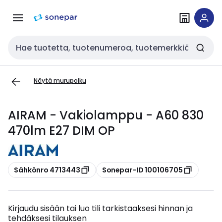
Siirry
Siirry
navigointiin
sisältöön
Haku
Näytä murupolku
AIRAM - Vakiolamppu - A60 830
470lm E27 DIM OP
Kopioi
Kopioi
Sähkönro 4713443
Sonepar-ID 100106705
Kirjaudu sisään tai luo tili tarkistaaksesi hinnan ja
tehdäksesi tilauksen