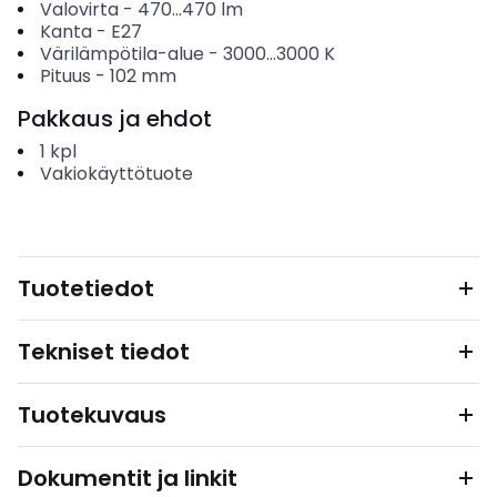
Valovirta
-
470...470
lm
Kanta
-
E27
Värilämpötila-alue
-
3000...3000
K
Pituus
-
102
mm
Pakkaus ja ehdot
1
kpl
Vakiokäyttötuote
Tuotetiedot
Tekniset tiedot
Tuotekuvaus
Dokumentit ja linkit