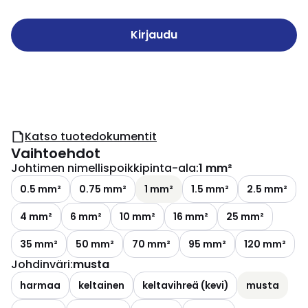
Kirjaudu
Katso tuotedokumentit
Vaihtoehdot
Johtimen nimellispoikkipinta-ala
:
1 mm²
0.5 mm²
0.75 mm²
1 mm²
1.5 mm²
2.5 mm²
4 mm²
6 mm²
10 mm²
16 mm²
25 mm²
35 mm²
50 mm²
70 mm²
95 mm²
120 mm²
Johdinväri
:
musta
harmaa
keltainen
keltavihreä (kevi)
musta