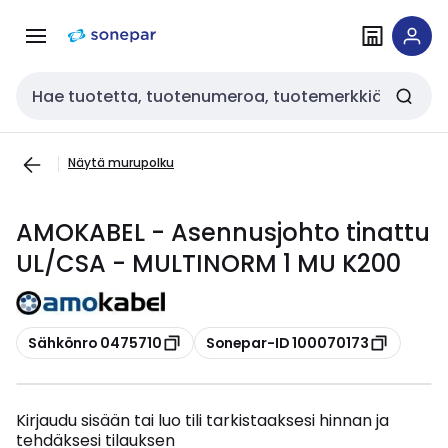
Siirry
Siirry
navigointiin
sisältöön
Haku
Näytä murupolku
AMOKABEL - Asennusjohto tinattu
UL/CSA - MULTINORM 1 MU K200
Kopioi
Kopioi
Sähkönro 0475710
Sonepar-ID 100070173
Kirjaudu sisään tai luo tili tarkistaaksesi hinnan ja
tehdäksesi tilauksen