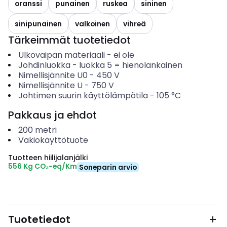
oranssi
punainen
ruskea
sininen
sinipunainen
valkoinen
vihreä
Tärkeimmät tuotetiedot
Ulkovaipan materiaali
-
ei ole
Johdinluokka
-
luokka 5 = hienolankainen
Nimellisjännite U0
-
450
V
Nimellisjännite U
-
750
V
Johtimen suurin käyttölämpötila
-
105
°C
Pakkaus ja ehdot
200
metri
Vakiokäyttötuote
Tuotteen hiilijalanjälki
556 Kg CO₂-eq/Km
Soneparin arvio
Tuotetiedot