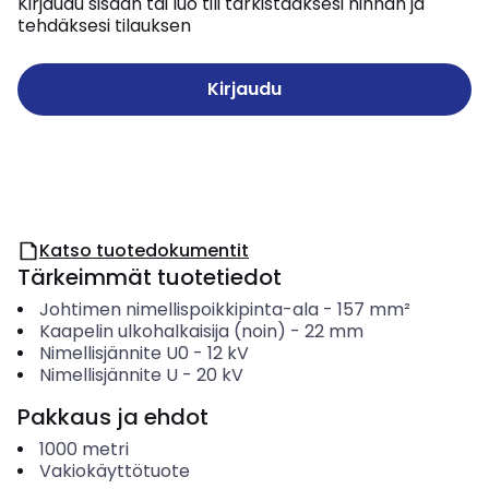
Kirjaudu sisään tai luo tili tarkistaaksesi hinnan ja
tehdäksesi tilauksen
Kirjaudu
Katso tuotedokumentit
Tärkeimmät tuotetiedot
Johtimen nimellispoikkipinta-ala
-
157
mm²
Kaapelin ulkohalkaisija (noin)
-
22
mm
Nimellisjännite U0
-
12
kV
Nimellisjännite U
-
20
kV
Pakkaus ja ehdot
1000
metri
Vakiokäyttötuote