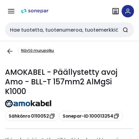
Siirry
Siirry
navigointiin
sisältöön
Haku
Näytä murupolku
AMOKABEL - Päällystetty avoj
Amo - BLL-T 157mm2 AlMgSi
K1000
Kopioi
Kopioi
Sähkönro 0110052
Sonepar-ID 100013254