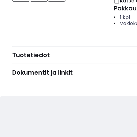
Katso 
Pakkau
1
kpl
Vakiok
Tuotetiedot
Dokumentit ja linkit