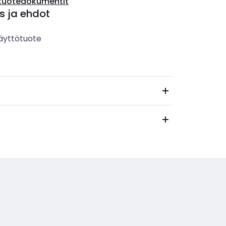
tuotedokumentit
s ja ehdot
äyttötuote