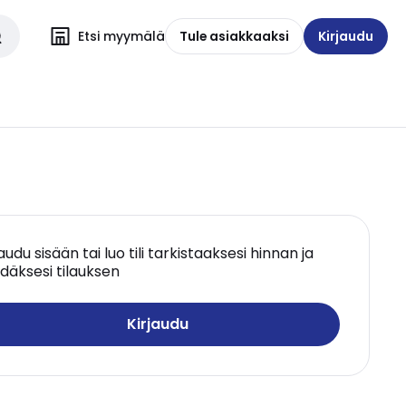
Etsi myymälä
Tule asiakkaaksi
Kirjaudu
jaudu sisään tai luo tili tarkistaaksesi hinnan ja
däksesi tilauksen
Kirjaudu