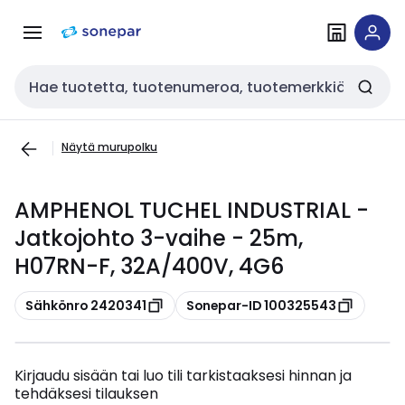
Siirry
Siirry
navigointiin
sisältöön
Haku
Näytä murupolku
AMPHENOL TUCHEL INDUSTRIAL -
Jatkojohto 3-vaihe - 25m,
H07RN-F, 32A/400V, 4G6
Kopioi
Kopioi
Sähkönro 2420341
Sonepar-ID 100325543
Kirjaudu sisään tai luo tili tarkistaaksesi hinnan ja
tehdäksesi tilauksen