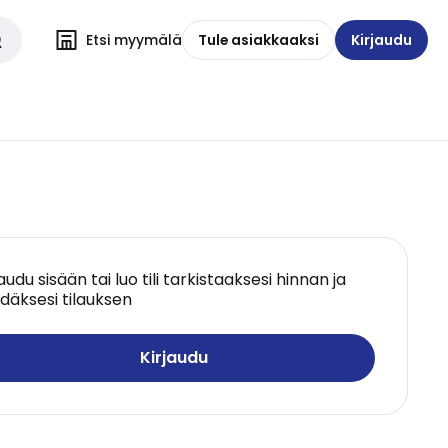
Etsi myymälä
Tule asiakkaaksi
Kirjaudu
jaudu sisään tai luo tili tarkistaaksesi hinnan ja
däksesi tilauksen
Kirjaudu