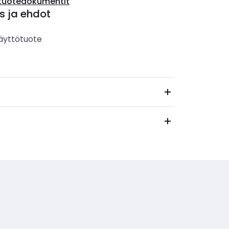
tuotedokumentit
s ja ehdot
äyttötuote