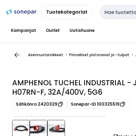
Siirry
Siirry
navigointiin
sisältöön
Tuotekategoriat
Haku
Kampanjat
Outlet
Uutishuone
Asennustarvikkeet
Pinnalliset pistorasiat ja -tulpat
AMPHENOL TUCHEL INDUSTRIAL - J
H07RN-F, 32A/400V, 5G6
Kopioi
Kopioi
Sähkönro 2420329
Sonepar-ID 100325519