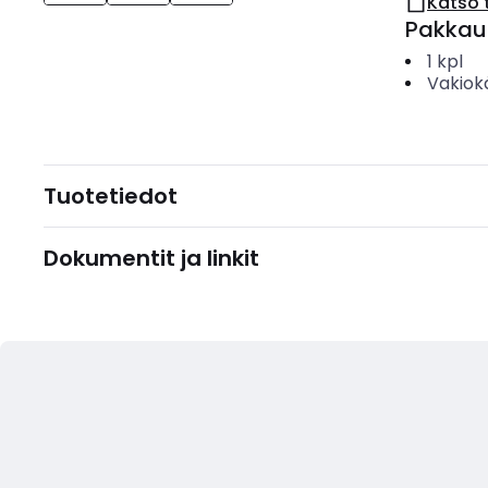
Katso 
Pakkau
1
kpl
Vakiok
Tuotetiedot
Dokumentit ja linkit