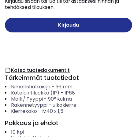
Kirjaudu sisään tai luo tili tarkistaaksesi hinnan ja
tehdäksesi tilauksen
Kirjaudu
Katso tuotedokumentit
Tärkeimmät tuotetiedot
Nimellishalkaisija
-
36
mm
Kotelointiluokka (IP)
-
IP68
Malli / Tyyppi
-
90° kulma
Rakennetyyppi
-
ulkokierre
Kierrekoko
-
M40 x 1,5
Pakkaus ja ehdot
10
kpl