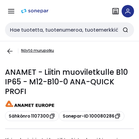
Siirry
Siirry
navigointiin
sisältöön
Haku
Näytä murupolku
ANAMET - Liitin muoviletkulle B10
IP65 - M12-B10-0 ANA-QUICK
PROFI
Kopioi
Kopioi
Sähkönro 1107300
Sonepar-ID 100080286