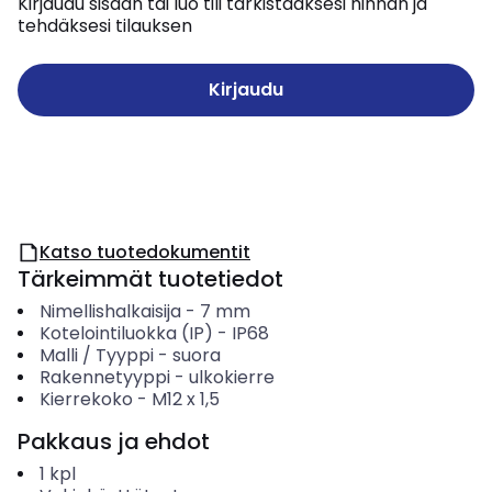
Kirjaudu sisään tai luo tili tarkistaaksesi hinnan ja
tehdäksesi tilauksen
Kirjaudu
Katso tuotedokumentit
Tärkeimmät tuotetiedot
Nimellishalkaisija
-
7
mm
Kotelointiluokka (IP)
-
IP68
Malli / Tyyppi
-
suora
Rakennetyyppi
-
ulkokierre
Kierrekoko
-
M12 x 1,5
Pakkaus ja ehdot
1
kpl