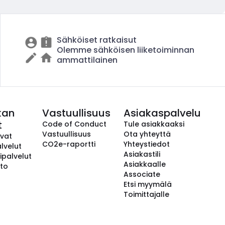
Sähköiset ratkaisut
Olemme sähköisen liiketoiminnan
ammattilainen
kan
Vastuullisuus
Asiakaspalvelu
t
Code of Conduct
Tule asiakkaaksi
Vastuullisuus
Ota yhteyttä
avat
CO2e-raportti
Yhteystiedot
lvelut
Asiakastili
ipalvelut
Asiakkaalle
to
Associate
Etsi myymälä
Toimittajalle