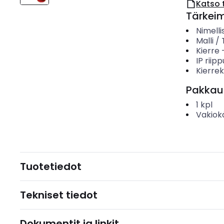
Katso 
Tärkei
Nimelli
Malli /
Kierre
IP riip
Kierre
Pakkau
1
kpl
Vakiok
Tuotetiedot
Tekniset tiedot
Dokumentit ja linkit