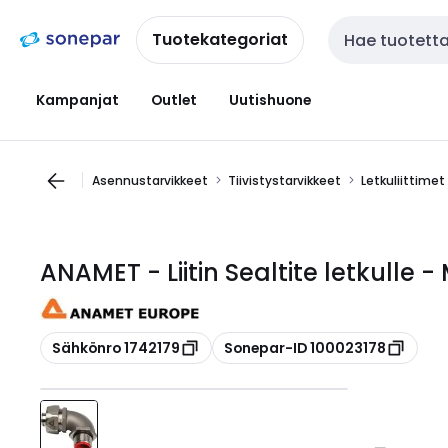
Siirry
Siirry
navigointiin
sisältöön
Tuotekategoriat
Haku
Kampanjat
Outlet
Uutishuone
Asennustarvikkeet
Tiivistystarvikkeet
Letkuliittimet
ANAMET - Liitin Sealtite letkulle 
Kopioi
Kopioi
Sähkönro 1742179
Sonepar-ID 100023178