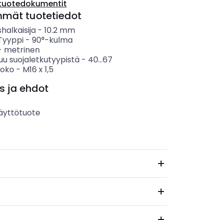
tuotedokumentit
mmät tuotetiedot
shalkaisija
-
10.2
mm
 Tyyppi
-
90°-kulma
-
metrinen
puu suojaletkutyypistä
-
40...67
koko
-
M16 x 1,5
s ja ehdot
äyttötuote