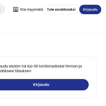
Etsi myymälä
Tule asiakkaaksi
Kirjaudu
jaudu sisään tai luo tili tarkistaaksesi hinnan ja
däksesi tilauksen
Kirjaudu