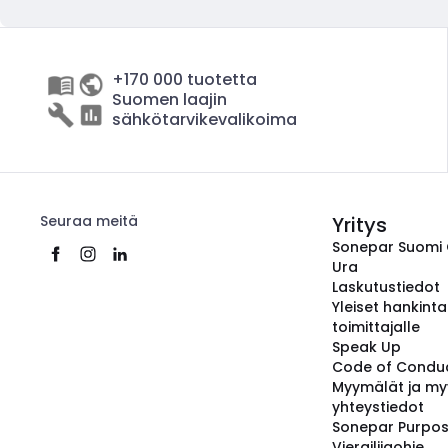
+170 000 tuotetta
Suomen laajin
sähkötarvikevalikoima
Seuraa meitä
Yritys
Sonepar Suomi
Ura
Laskutustiedot
Yleiset hankint
toimittajalle
Speak Up
Code of Condu
Myymälät ja my
yhteystiedot
Sonepar Purpo
Vierailijaohje