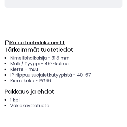
Katso tuotedokumentit
Tärkeimmät tuotetiedot
Nimellishalkaisija
-
31.8
mm
Malli / Tyyppi
-
45°-kulma
Kierre
-
muu
IP riippuu suojaletkutyypistä
-
40...67
Kierrekoko
-
PG36
Pakkaus ja ehdot
1
kpl
Vakiokäyttötuote