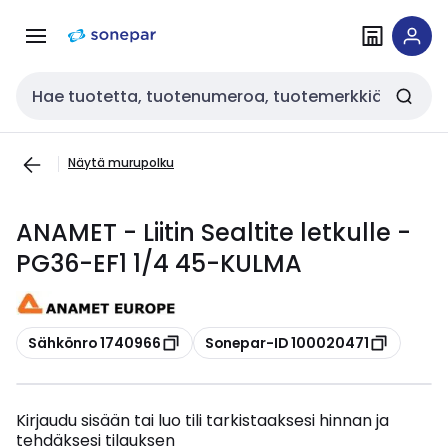
Siirry
Siirry
navigointiin
sisältöön
Haku
Näytä murupolku
ANAMET - Liitin Sealtite letkulle -
PG36-EF1 1/4 45-KULMA
Kopioi
Kopioi
Sähkönro 1740966
Sonepar-ID 100020471
Kirjaudu sisään tai luo tili tarkistaaksesi hinnan ja
tehdäksesi tilauksen