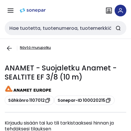
Siirry
Siirry
navigointiin
sisältöön
Haku
Näytä murupolku
ANAMET - Suojaletku Anamet -
SEALTITE EF 3/8 (10 m)
Kopioi
Kopioi
Sähkönro 1107012
Sonepar-ID 100020215
Kirjaudu sisään tai luo tili tarkistaaksesi hinnan ja
tehdäksesi tilauksen