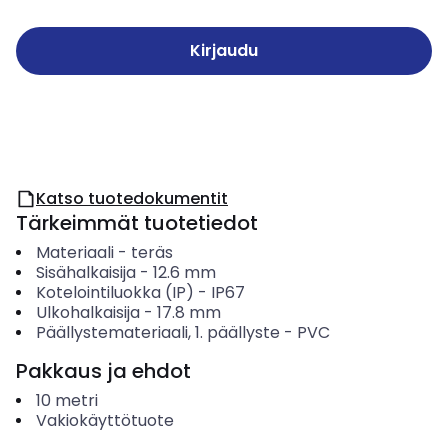
Kirjaudu
Katso tuotedokumentit
Tärkeimmät tuotetiedot
Materiaali
-
teräs
Sisähalkaisija
-
12.6
mm
Kotelointiluokka (IP)
-
IP67
Ulkohalkaisija
-
17.8
mm
Päällystemateriaali, 1. päällyste
-
PVC
Pakkaus ja ehdot
10
metri
Vakiokäyttötuote