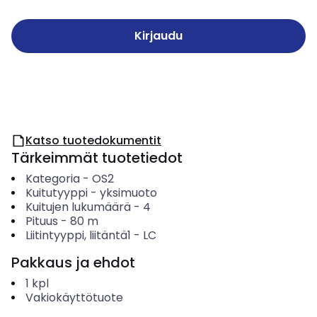
Kirjaudu
Katso tuotedokumentit
Tärkeimmät tuotetiedot
Kategoria
-
OS2
Kuitutyyppi
-
yksimuoto
Kuitujen lukumäärä
-
4
Pituus
-
80
m
Liitintyyppi, liitäntä1
-
LC
Pakkaus ja ehdot
1
kpl
Vakiokäyttötuote