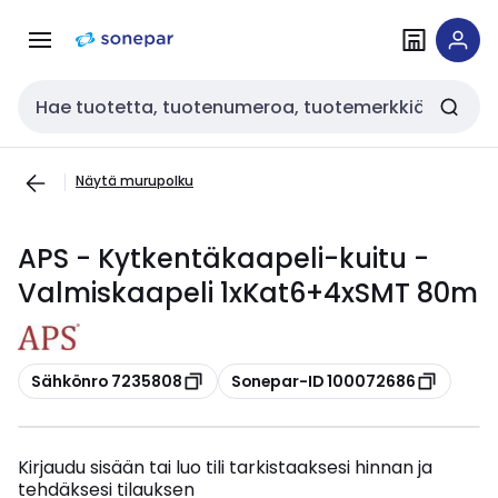
Siirry
Siirry
navigointiin
sisältöön
Haku
Näytä murupolku
APS - Kytkentäkaapeli-kuitu -
Valmiskaapeli 1xKat6+4xSMT 80m
Kopioi
Kopioi
Sähkönro 7235808
Sonepar-ID 100072686
Kirjaudu sisään tai luo tili tarkistaaksesi hinnan ja
tehdäksesi tilauksen