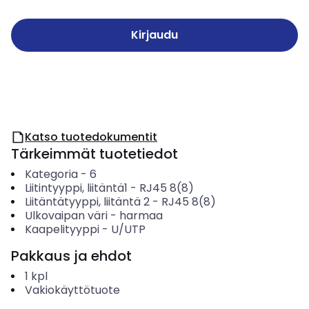
Kirjaudu
Katso tuotedokumentit
Tärkeimmät tuotetiedot
Kategoria
-
6
Liitintyyppi, liitäntä1
-
RJ45 8(8)
Liitäntätyyppi, liitäntä 2
-
RJ45 8(8)
Ulkovaipan väri
-
harmaa
Kaapelityyppi
-
U/UTP
Pakkaus ja ehdot
1
kpl
Vakiokäyttötuote