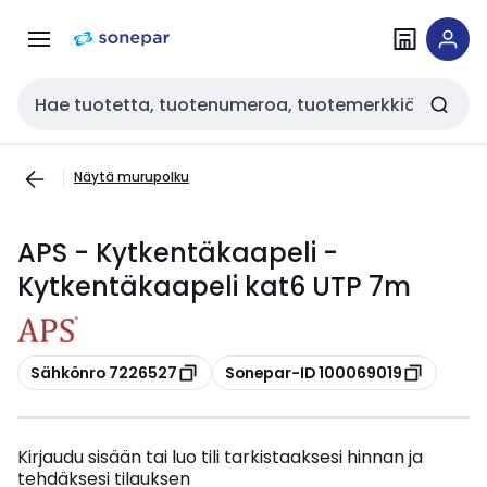
Siirry
Siirry
navigointiin
sisältöön
Haku
Näytä murupolku
APS - Kytkentäkaapeli -
Kytkentäkaapeli kat6 UTP 7m
Kopioi
Kopioi
Sähkönro 7226527
Sonepar-ID 100069019
Kirjaudu sisään tai luo tili tarkistaaksesi hinnan ja
tehdäksesi tilauksen