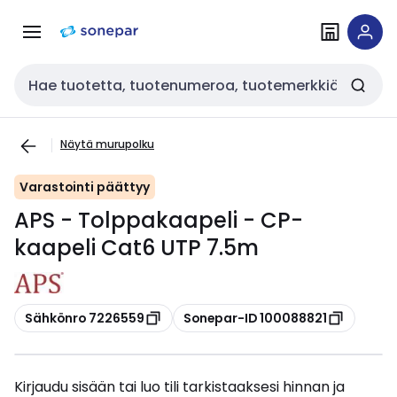
Siirry
Siirry
navigointiin
sisältöön
Haku
Näytä murupolku
Varastointi päättyy
APS - Tolppakaapeli - CP-
kaapeli Cat6 UTP 7.5m
Kopioi
Kopioi
Sähkönro 7226559
Sonepar-ID 100088821
Kirjaudu sisään tai luo tili tarkistaaksesi hinnan ja