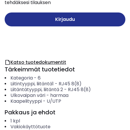
tehdäksesi tilauksen
Kirjaudu
Katso tuotedokumentit
Tärkeimmät tuotetiedot
Kategoria
-
6
Liitintyyppi, liitäntä1
-
RJ45 8(8)
Liitäntätyyppi, liitäntä 2
-
RJ45 8(8)
Ulkovaipan väri
-
harmaa
Kaapelityyppi
-
U/UTP
Pakkaus ja ehdot
1
kpl
Vakiokäyttötuote