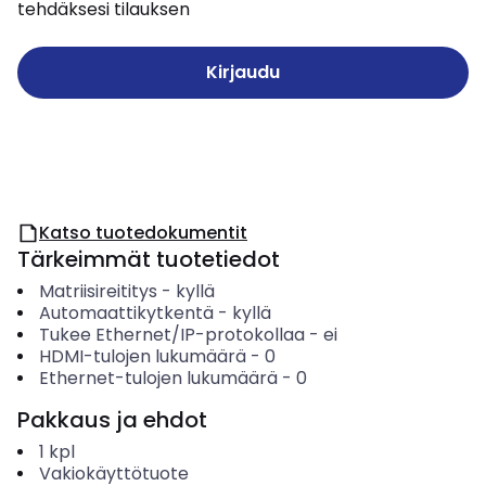
tehdäksesi tilauksen
Kirjaudu
Katso tuotedokumentit
Tärkeimmät tuotetiedot
Matriisireititys
-
kyllä
Automaattikytkentä
-
kyllä
Tukee Ethernet/IP-protokollaa
-
ei
HDMI-tulojen lukumäärä
-
0
Ethernet-tulojen lukumäärä
-
0
Pakkaus ja ehdot
1
kpl
Vakiokäyttötuote