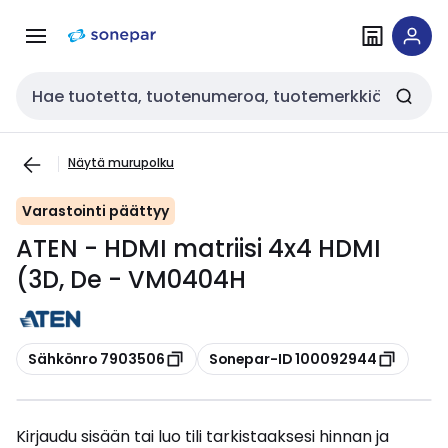
Siirry
Siirry
navigointiin
sisältöön
Haku
Näytä murupolku
Varastointi päättyy
ATEN - HDMI matriisi 4x4 HDMI
(3D, De - VM0404H
Kopioi
Kopioi
Sähkönro 7903506
Sonepar-ID 100092944
Kirjaudu sisään tai luo tili tarkistaaksesi hinnan ja