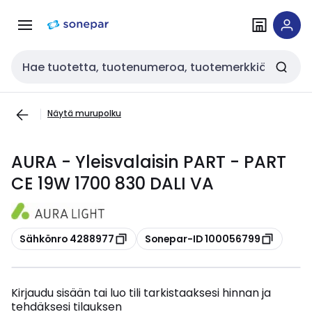
Siirry
Siirry
navigointiin
sisältöön
Haku
Näytä murupolku
AURA - Yleisvalaisin PART - PART
CE 19W 1700 830 DALI VA
Kopioi
Kopioi
Sähkönro 4288977
Sonepar-ID 100056799
Kirjaudu sisään tai luo tili tarkistaaksesi hinnan ja
tehdäksesi tilauksen