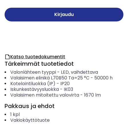
Kirjaudu
Katso tuotedokumentit
Tärkeimmät tuotetiedot
Valonlähteen tyyppi
-
LED, vaihdettava
Valaisimen elinikä L70B50 Ta=25 °C
-
50000
h
Kotelointiluokka (IP)
-
IP20
Iskunkestävyysluokka
-
IK03
Valaisimen mitoitettu valovirta
-
1670
lm
Pakkaus ja ehdot
1
kpl
Vakiokäyttötuote