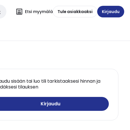
Etsi myymälä
Tule asiakkaaksi
Kirjaudu
jaudu sisään tai luo tili tarkistaaksesi hinnan ja
däksesi tilauksen
Kirjaudu