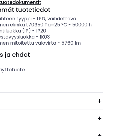
tuotedokumentit
mmät tuotetiedot
ähteen tyyppi
-
LED, vaihdettava
imen elinikä L70B50 Ta=25 °C
-
50000
h
ntiluokka (IP)
-
IP20
estävyysluokka
-
IK03
men mitoitettu valovirta
-
5760
lm
s ja ehdot
äyttötuote