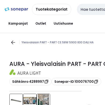
Siirry
Siirry
navigointiin
sisältöön
Tuotekategoriat
Haku
Kampanjat
Outlet
Uutishuone
Yleisvalaisin PART - PART CE 58W 5900 830 DALI HA
AURA - Yleisvalaisin PART - PART
Kopioi
Kopioi
Sähkönro 4288997
Sonepar-ID 100076700