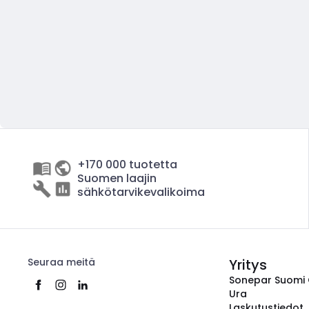
+170 000 tuotetta
Suomen laajin
sähkötarvikevalikoima
Seuraa meitä
Yritys
Sonepar Suomi
Ura
Laskutustiedot