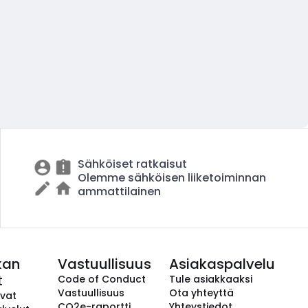
Sähköiset ratkaisut
Olemme sähköisen liiketoiminnan
ammattilainen
kan
Vastuullisuus
Asiakaspalvelu
t
Code of Conduct
Tule asiakkaaksi
Vastuullisuus
Ota yhteyttä
avat
CO2e-raportti
Yhteystiedot