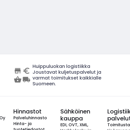
Huippuluokan logistiikka
Joustavat kuljetuspalvelut ja
varmat toimitukset kaikkialle
Suomeen.
Hinnastot
Sähköinen
Logistii
kauppa
palvelu
 Oy
Palveluhinnasto
Hinta- ja
EDI, OVT, XML,
Toimitust
tuotetiedostot