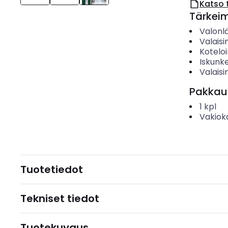
Katso 
Tärkei
Valonl
Valais
Koteloi
Iskunk
Valaisi
Pakkau
1
kpl
Vakiok
Tuotetiedot
Tekniset tiedot
Tuotekuvaus