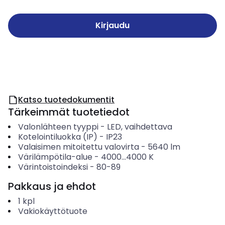
Kirjaudu
Katso tuotedokumentit
Tärkeimmät tuotetiedot
Valonlähteen tyyppi
-
LED, vaihdettava
Kotelointiluokka (IP)
-
IP23
Valaisimen mitoitettu valovirta
-
5640
lm
Värilämpötila-alue
-
4000...4000
K
Värintoistoindeksi
-
80-89
Pakkaus ja ehdot
1
kpl
Vakiokäyttötuote