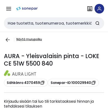
Siirry
Siirry
navigointiin
sisältöön
Haku
Näytä murupolku
AURA - Yleisvalaisin pinta - LOKE
CE 51W 5500 840
Kopioi
Kopioi
Sähkönro 4370459
Sonepar-ID 100029940
Kirjaudu sisään tai luo tili tarkistaaksesi hinnan ja
tehdäksesi tilauksen