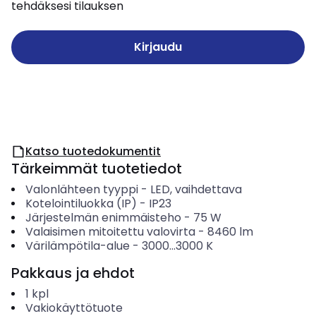
tehdäksesi tilauksen
Kirjaudu
Katso tuotedokumentit
Tärkeimmät tuotetiedot
Valonlähteen tyyppi
-
LED, vaihdettava
Kotelointiluokka (IP)
-
IP23
Järjestelmän enimmäisteho
-
75
W
Valaisimen mitoitettu valovirta
-
8460
lm
Värilämpötila-alue
-
3000...3000
K
Pakkaus ja ehdot
1
kpl
Vakiokäyttötuote