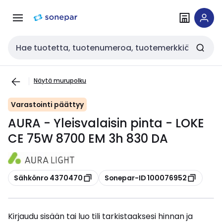
Siirry
Siirry
navigointiin
sisältöön
Haku
Näytä murupolku
Varastointi päättyy
AURA - Yleisvalaisin pinta - LOKE
CE 75W 8700 EM 3h 830 DA
Kopioi
Kopioi
Sähkönro 4370470
Sonepar-ID 100076952
Kirjaudu sisään tai luo tili tarkistaaksesi hinnan ja