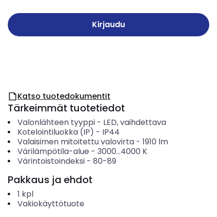
Kirjaudu
Katso tuotedokumentit
Tärkeimmät tuotetiedot
Valonlähteen tyyppi
-
LED, vaihdettava
Kotelointiluokka (IP)
-
IP44
Valaisimen mitoitettu valovirta
-
1910
lm
Värilämpötila-alue
-
3000...4000
K
Värintoistoindeksi
-
80-89
Pakkaus ja ehdot
1
kpl
Vakiokäyttötuote