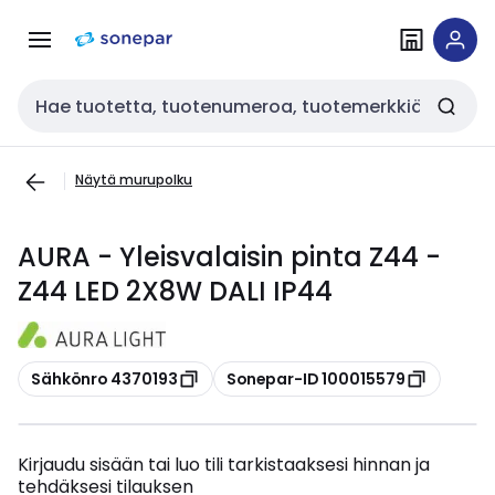
Siirry
Siirry
navigointiin
sisältöön
Haku
Näytä murupolku
AURA - Yleisvalaisin pinta Z44 -
Z44 LED 2X8W DALI IP44
Kopioi
Kopioi
Sähkönro 4370193
Sonepar-ID 100015579
Kirjaudu sisään tai luo tili tarkistaaksesi hinnan ja
tehdäksesi tilauksen