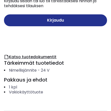
Kirjaudu sisään tai luo tili tarkistaaksesi hinnan ja
tehdäksesi tilauksen
Kirjaudu
Katso tuotedokumentit
Tärkeimmät tuotetiedot
Nimellisjännite
-
24
V
Pakkaus ja ehdot
1
kpl
Vakiokäyttötuote