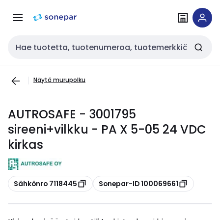
Siirry
Siirry
navigointiin
sisältöön
Haku
Näytä murupolku
AUTROSAFE - 3001795
sireeni+vilkku - PA X 5-05 24 VDC
kirkas
Kopioi
Kopioi
Sähkönro 7118445
Sonepar-ID 100069661