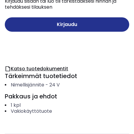
Kirjaudu sisään tai luo tili tarkistaaksesi hinnan ja
tehdäksesi tilauksen
Kirjaudu
Katso tuotedokumentit
Tärkeimmät tuotetiedot
Nimellisjännite
-
24
V
Pakkaus ja ehdot
1
kpl
Vakiokäyttötuote