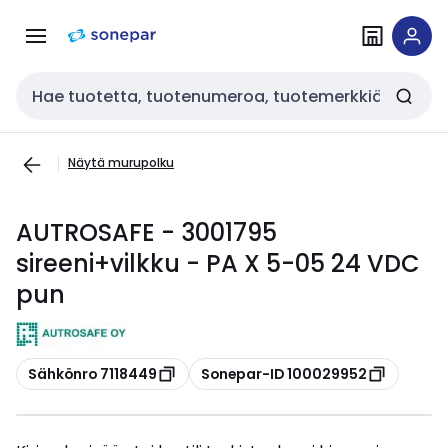
Siirry
Siirry
navigointiin
sisältöön
Haku
Näytä murupolku
AUTROSAFE - 3001795
sireeni+vilkku - PA X 5-05 24 VDC
pun
Kopioi
Kopioi
Sähkönro 7118449
Sonepar-ID 100029952