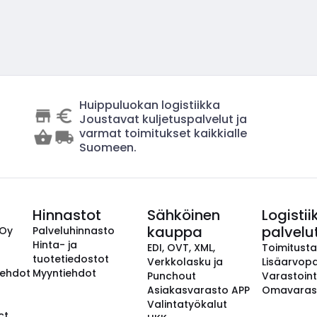
Huippuluokan logistiikka
Joustavat kuljetuspalvelut ja
varmat toimitukset kaikkialle
Suomeen.
Hinnastot
Sähköinen
Logistii
kauppa
palvelu
 Oy
Palveluhinnasto
Hinta- ja
EDI, OVT, XML,
Toimitust
tuotetiedostot
Verkkolasku ja
Lisäarvopa
aehdot
Myyntiehdot
Punchout
Varastoint
Asiakasvarasto APP
Omavaras
Valintatyökalut
ct