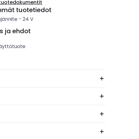
tuotedokumentit
mmät tuotetiedot
sjännite
-
24
V
s ja ehdot
äyttötuote