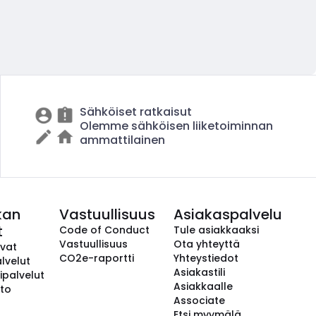
Sähköiset ratkaisut
Olemme sähköisen liiketoiminnan
ammattilainen
kan
Vastuullisuus
Asiakaspalvelu
t
Code of Conduct
Tule asiakkaaksi
Vastuullisuus
Ota yhteyttä
avat
CO2e-raportti
Yhteystiedot
lvelut
Asiakastili
ipalvelut
Asiakkaalle
to
Associate
Etsi myymälä