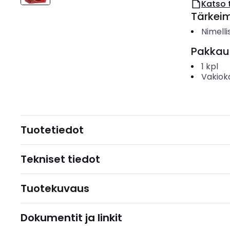
Katso 
Tärkei
Nimelli
Pakkau
1
kpl
Vakiok
Tuotetiedot
Tekniset tiedot
Tuotekuvaus
Dokumentit ja linkit