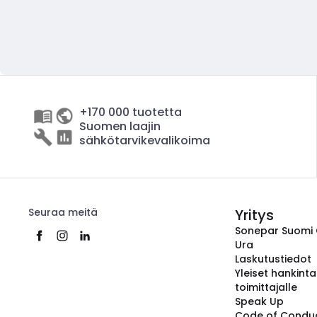
+170 000 tuotetta
Suomen laajin
sähkötarvikevalikoima
Seuraa meitä
Yritys
Sonepar Suomi
Ura
Laskutustiedot
Yleiset hankint
toimittajalle
Speak Up
Code of Condu