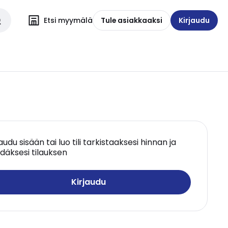
Etsi myymälä
Tule asiakkaaksi
Kirjaudu
jaudu sisään tai luo tili tarkistaaksesi hinnan ja
däksesi tilauksen
Kirjaudu