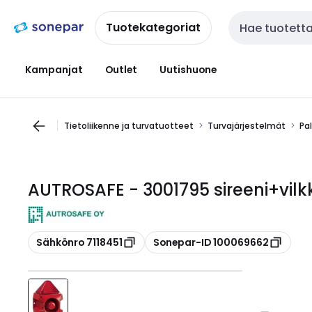
Siirry
Siirry
navigointiin
sisältöön
Tuotekategoriat
Haku
Kampanjat
Outlet
Uutishuone
Tietoliikenne ja turvatuotteet
Turvajärjestelmät
Pa
AUTROSAFE - 3001795 sireeni+vilk
Kopioi
Kopioi
Sähkönro 7118451
Sonepar-ID 100069662