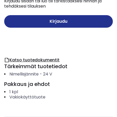
Kirjaudu sisään tai luo tili tarkistaaksesi hinnan ja
tehdäksesi tilauksen
Kirjaudu
Katso tuotedokumentit
Tärkeimmät tuotetiedot
Nimellisjännite
-
24
V
Pakkaus ja ehdot
1
kpl
Vakiokäyttötuote