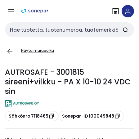
Siirry
Siirry
navigointiin
sisältöön
Haku
Näytä murupolku
AUTROSAFE - 3001815
sireeni+vilkku - PA X 10-10 24 VDC
sin
Kopioi
Kopioi
Sähkönro 7118465
Sonepar-ID 100049848