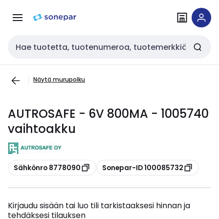
Siirry
Siirry
navigointiin
sisältöön
Haku
Näytä murupolku
AUTROSAFE - 6V 800MA - 1005740
vaihtoakku
Kopioi
Kopioi
Sähkönro 8778090
Sonepar-ID 100085732
Kirjaudu sisään tai luo tili tarkistaaksesi hinnan ja
tehdäksesi tilauksen