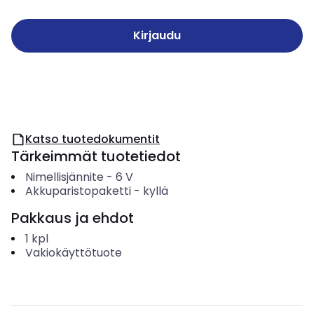
Kirjaudu
Katso tuotedokumentit
Tärkeimmät tuotetiedot
Nimellisjännite
-
6
V
Akkuparistopaketti
-
kyllä
Pakkaus ja ehdot
1
kpl
Vakiokäyttötuote