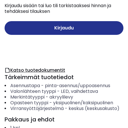
Kirjaudu sisään tai luo tili tarkistaaksesi hinnan ja
tehdäksesi tilauksen
Kirjaudu
Katso tuotedokumentit
Tärkeimmät tuotetiedot
Asennustapa
-
pinta-asennus/uppoasennus
Valonlähteen tyyppi
-
LED, vaihdettava
Merkintätyyppi
-
akryylilevy
Opasteen tyyppi
-
yksipuolinen/kaksipuolinen
Virransyöttöjärjestelmä
-
keskus (keskusakusto)
Pakkaus ja ehdot
1
kpl