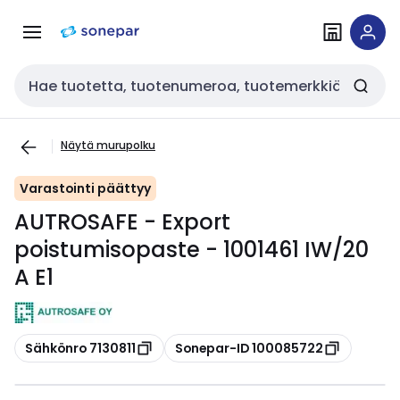
Siirry
Siirry
navigointiin
sisältöön
Haku
Näytä murupolku
Varastointi päättyy
AUTROSAFE - Export
poistumisopaste - 1001461 IW/20
A E1
Kopioi
Kopioi
Sähkönro 7130811
Sonepar-ID 100085722