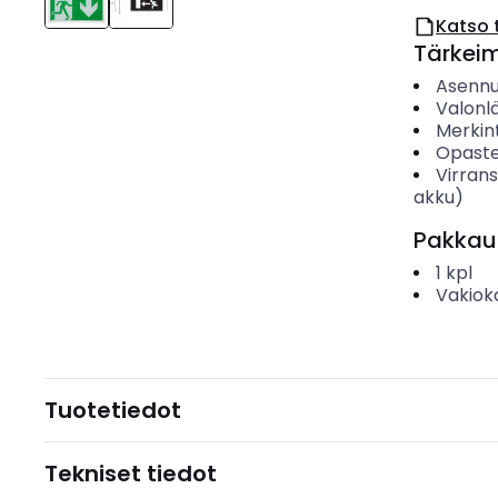
Katso 
Tärkei
Asenn
Valonl
Merkin
Opaste
Virran
akku)
Pakkau
1
kpl
Vakiok
Tuotetiedot
Tekniset tiedot