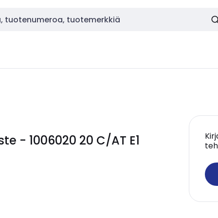
Kir
te - 1006020 20 C/AT E1
teh