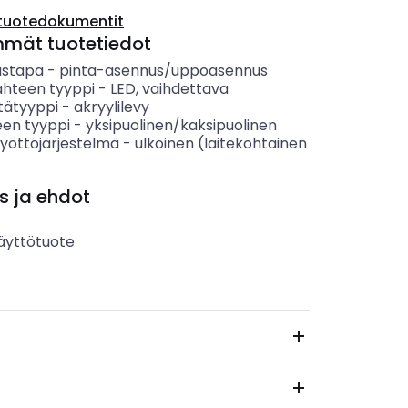
tuotedokumentit
mmät tuotetiedot
ustapa
-
pinta-asennus/uppoasennus
ähteen tyyppi
-
LED, vaihdettava
tätyyppi
-
akryylilevy
en tyyppi
-
yksipuolinen/kaksipuolinen
syöttöjärjestelmä
-
ulkoinen (laitekohtainen
s ja ehdot
äyttötuote