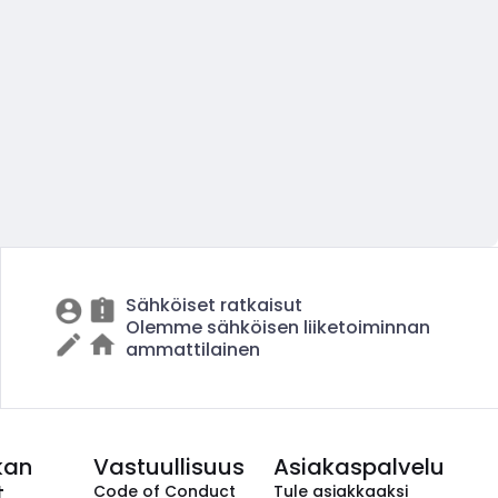
Sähköiset ratkaisut
Olemme sähköisen liiketoiminnan
ammattilainen
kan
Vastuullisuus
Asiakaspalvelu
t
Code of Conduct
Tule asiakkaaksi