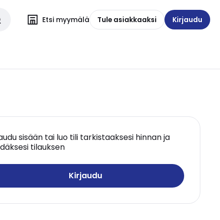
Etsi myymälä
Tule asiakkaaksi
Kirjaudu
jaudu sisään tai luo tili tarkistaaksesi hinnan ja
däksesi tilauksen
Kirjaudu