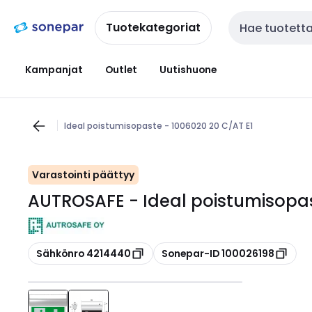
Siirry
Siirry
navigointiin
sisältöön
Tuotekategoriat
Haku
Kampanjat
Outlet
Uutishuone
Ideal poistumisopaste - 1006020 20 C/AT E1
Varastointi päättyy
AUTROSAFE - Ideal poistumisopas
Kopioi
Kopioi
Sähkönro 4214440
Sonepar-ID 100026198