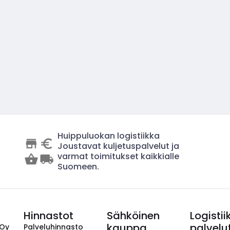
Huippuluokan logistiikka
Joustavat kuljetuspalvelut ja
varmat toimitukset kaikkialle
Suomeen.
Hinnastot
Sähköinen
Logistii
kauppa
palvelu
 Oy
Palveluhinnasto