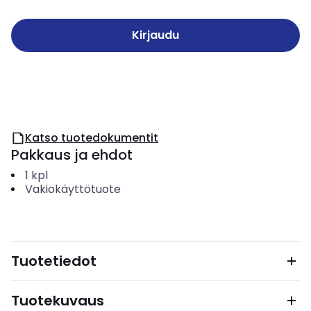
Kirjaudu
Katso tuotedokumentit
Pakkaus ja ehdot
1
kpl
Vakiokäyttötuote
Tuotetiedot
Tuotekuvaus