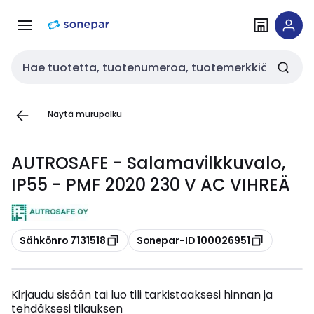
Siirry
Siirry
navigointiin
sisältöön
Haku
Näytä murupolku
AUTROSAFE - Salamavilkkuvalo,
IP55 - PMF 2020 230 V AC VIHREÄ
Kopioi
Kopioi
Sähkönro 7131518
Sonepar-ID 100026951
Kirjaudu sisään tai luo tili tarkistaaksesi hinnan ja
tehdäksesi tilauksen