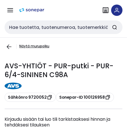
Siirry
Siirry
navigointiin
sisältöön
Haku
Näytä murupolku
AVS-YHTIÖT - PUR-putki - PUR-
6/4-SININEN C98A
Kopioi
Kopioi
Sähkönro 9720052
Sonepar-ID 100126958
Kirjaudu sisään tai luo tili tarkistaaksesi hinnan ja
tehdäksesi tilauksen