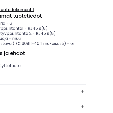
tuotedokumentit
mmät tuotetiedot
ria
-
6
yppi, liitäntä1
-
RJ45 8(8)
tyyppi, liitäntä 2
-
RJ45 8(8)
uoja
-
muu
estävä (IEC 60811-404 mukaisesti)
-
ei
s ja ehdot
äyttötuote