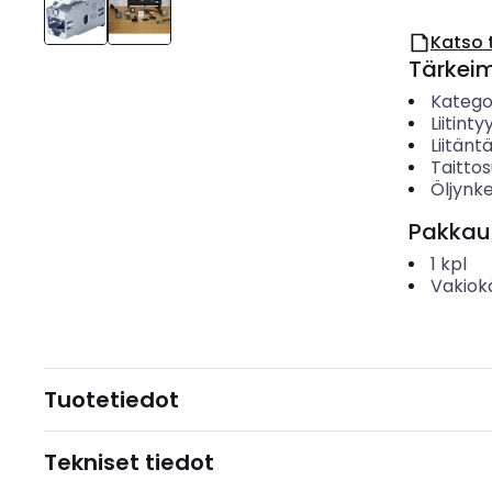
Katso 
Tärkei
Katego
Liitinty
Liitäntä
Taittos
Öljynk
Pakkau
1
kpl
Vakiok
Tuotetiedot
Tekniset tiedot