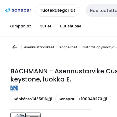
Siirry
Siirry
navigointiin
sisältöön
Tuotekategoriat
Haku
Kampanjat
Outlet
Uutishuone
Asennustarvikkeet
Kaapelitiet
Pistorasiapylväät ja 
BACHMANN - Asennustarvike Cus
keystone, luokka E.
Kopioi
Kopioi
Sähkönro 1435616
Sonepar-ID 100049273