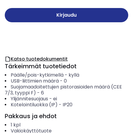
Kirjaudu
Katso tuotedokumentit
Tärkeimmät tuotetiedot
Päälle/pois-kytkimellä
-
kyllä
USB-liittimien määrä
-
0
Suojamaadoitettujen pistorasioiden määrä (CEE
7/3, tyyppi F)
-
6
Ylijännitesuojaus
-
ei
Kotelointiluokka (IP)
-
IP20
Pakkaus ja ehdot
1
kpl
Vakiokäyttötuote