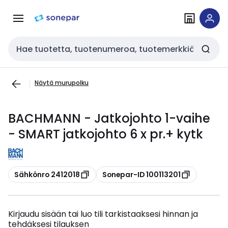
Siirry
Siirry
navigointiin
sisältöön
Haku
Näytä murupolku
BACHMANN - Jatkojohto 1-vaihe
- SMART jatkojohto 6 x pr.+ kytk
Kopioi
Kopioi
Sähkönro 2412018
Sonepar-ID 100113201
Kirjaudu sisään tai luo tili tarkistaaksesi hinnan ja
tehdäksesi tilauksen