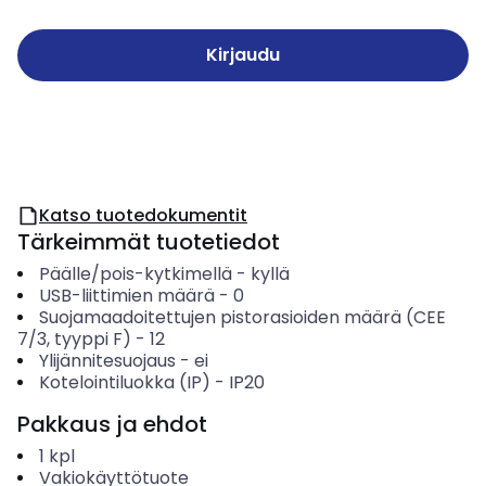
Kirjaudu
Katso tuotedokumentit
Tärkeimmät tuotetiedot
Päälle/pois-kytkimellä
-
kyllä
USB-liittimien määrä
-
0
Suojamaadoitettujen pistorasioiden määrä (CEE
7/3, tyyppi F)
-
12
Ylijännitesuojaus
-
ei
Kotelointiluokka (IP)
-
IP20
Pakkaus ja ehdot
1
kpl
Vakiokäyttötuote