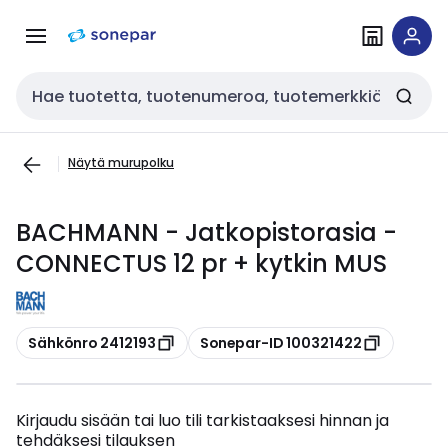
Siirry
Siirry
navigointiin
sisältöön
Haku
Näytä murupolku
BACHMANN - Jatkopistorasia -
CONNECTUS 12 pr + kytkin MUS
Kopioi
Kopioi
Sähkönro 2412193
Sonepar-ID 100321422
Kirjaudu sisään tai luo tili tarkistaaksesi hinnan ja
tehdäksesi tilauksen