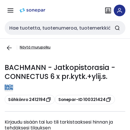
Siirry
Siirry
navigointiin
sisältöön
Haku
Näytä murupolku
BACHMANN - Jatkopistorasia -
CONNECTUS 6 x pr.kytk.+ylij.s.
Kopioi
Kopioi
Sähkönro 2412194
Sonepar-ID 100321424
Kirjaudu sisään tai luo tili tarkistaaksesi hinnan ja
tehdäksesi tilauksen