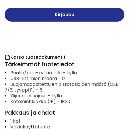
Kirjaudu
Katso tuotedokumentit
Tärkeimmät tuotetiedot
Päälle/pois-kytkimellä
-
kyllä
USB-liittimien määrä
-
0
Suojamaadoitettujen pistorasioiden määrä (CEE
7/3, tyyppi F)
-
6
Ylijännitesuojaus
-
kyllä
Kotelointiluokka (IP)
-
IP20
Pakkaus ja ehdot
1
kpl
Vakiokäyttötuote