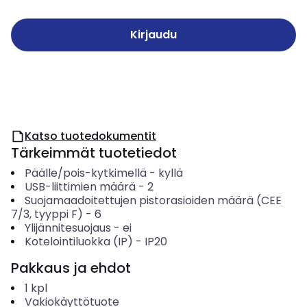
Kirjaudu
Katso tuotedokumentit
Tärkeimmät tuotetiedot
Päälle/pois-kytkimellä
-
kyllä
USB-liittimien määrä
-
2
Suojamaadoitettujen pistorasioiden määrä (CEE
7/3, tyyppi F)
-
6
Ylijännitesuojaus
-
ei
Kotelointiluokka (IP)
-
IP20
Pakkaus ja ehdot
1
kpl
Vakiokäyttötuote