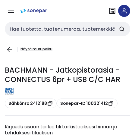
Siirry
Siirry
navigointiin
sisältöön
Haku
Näytä murupolku
BACHMANN - Jatkopistorasia -
CONNECTUS 6pr + USB C/C HAR
Kopioi
Kopioi
Sähkönro 2412188
Sonepar-ID 100321412
Kirjaudu sisään tai luo tili tarkistaaksesi hinnan ja
tehdäksesi tilauksen